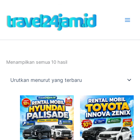
Lewati
ke
konten
Diurutkan
Menampilkan semua 10 hasil
menurut
yang
terbaru