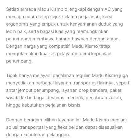
Setiap armada Madu Kismo dilengkapi dengan AC yang
menjaga udara tetap sejuk selama perjalanan, kursi
ergonomis yang empuk untuk kenyamanan duduk yang
lebih baik, serta bagasi luas yang memungkinkan
penumpang membawa barang bawaan dengan aman.
Dengan harga yang kompetitif, Madu Kismo tetap
mengutamakan kualitas pelayanan demi kepuasan
penumpang.
Tidak hanya melayani perjalanan reguler, Madu Kismo juga
menyediakan berbagai layanan transportasi lainnya, seperti
antar jemput penumpang, layanan drop bandara, paket
wisata ke berbagai destinasi menarik, perjalanan ziarah,
hingga kebutuhan perjalanan bisnis.
Dengan beragam pilihan layanan ini, Madu Kismo menjadi
solusi transportasi yang fleksibel dan dapat disesuaikan
dengan kebutuhan pelanggan.