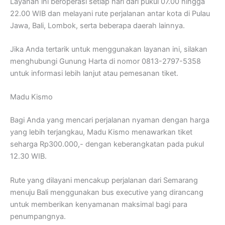
Layanan ini beroperasi setiap hari dari pukul 07.00 hingga
22.00 WIB dan melayani rute perjalanan antar kota di Pulau
Jawa, Bali, Lombok, serta beberapa daerah lainnya.
Jika Anda tertarik untuk menggunakan layanan ini, silakan
menghubungi Gunung Harta di nomor 0813-2797-5358
untuk informasi lebih lanjut atau pemesanan tiket.
Madu Kismo
Bagi Anda yang mencari perjalanan nyaman dengan harga
yang lebih terjangkau, Madu Kismo menawarkan tiket
seharga Rp300.000,- dengan keberangkatan pada pukul
12.30 WIB.
Rute yang dilayani mencakup perjalanan dari Semarang
menuju Bali menggunakan bus executive yang dirancang
untuk memberikan kenyamanan maksimal bagi para
penumpangnya.