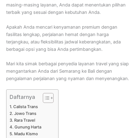
masing-masing layanan, Anda dapat menentukan pilihan
terbaik yang sesuai dengan kebutuhan Anda.
Apakah Anda mencari kenyamanan premium dengan
fasilitas lengkap, perjalanan hemat dengan harga
terjangkau, atau fleksibilitas jadwal keberangkatan, ada
berbagai opsi yang bisa Anda pertimbangkan.
Mari kita simak berbagai penyedia layanan travel yang siap
mengantarkan Anda dari Semarang ke Bali dengan
pengalaman perjalanan yang nyaman dan menyenangkan.
Daftarnya
Calista Trans
Jowo Trans
Rara Travel
Gunung Harta
Madu Kismo