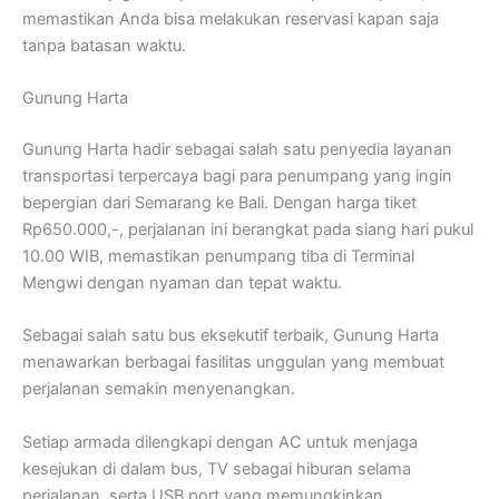
memastikan Anda bisa melakukan reservasi kapan saja
tanpa batasan waktu.
Gunung Harta
Gunung Harta hadir sebagai salah satu penyedia layanan
transportasi terpercaya bagi para penumpang yang ingin
bepergian dari Semarang ke Bali. Dengan harga tiket
Rp650.000,-, perjalanan ini berangkat pada siang hari pukul
10.00 WIB, memastikan penumpang tiba di Terminal
Mengwi dengan nyaman dan tepat waktu.
Sebagai salah satu bus eksekutif terbaik, Gunung Harta
menawarkan berbagai fasilitas unggulan yang membuat
perjalanan semakin menyenangkan.
Setiap armada dilengkapi dengan AC untuk menjaga
kesejukan di dalam bus, TV sebagai hiburan selama
perjalanan, serta USB port yang memungkinkan