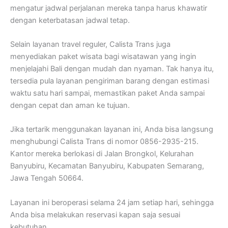
mengatur jadwal perjalanan mereka tanpa harus khawatir
dengan keterbatasan jadwal tetap.
Selain layanan travel reguler, Calista Trans juga
menyediakan paket wisata bagi wisatawan yang ingin
menjelajahi Bali dengan mudah dan nyaman. Tak hanya itu,
tersedia pula layanan pengiriman barang dengan estimasi
waktu satu hari sampai, memastikan paket Anda sampai
dengan cepat dan aman ke tujuan.
Jika tertarik menggunakan layanan ini, Anda bisa langsung
menghubungi Calista Trans di nomor 0856-2935-215.
Kantor mereka berlokasi di Jalan Brongkol, Kelurahan
Banyubiru, Kecamatan Banyubiru, Kabupaten Semarang,
Jawa Tengah 50664.
Layanan ini beroperasi selama 24 jam setiap hari, sehingga
Anda bisa melakukan reservasi kapan saja sesuai
kebutuhan.