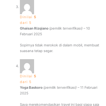
Dinilai
5
dari 5
Ghaisan Rizqiano
(pemilik terverifikasi)
–
10
Februari 2025
Sopirnya tidak merokok di dalam mobil, membuat
suasana tetap segar.
Dinilai
5
dari 5
Yoga Baskoro
(pemilik terverifikasi)
–
11 Februari
2025
Saya merekomendasikan travel ini bagi siapa saja