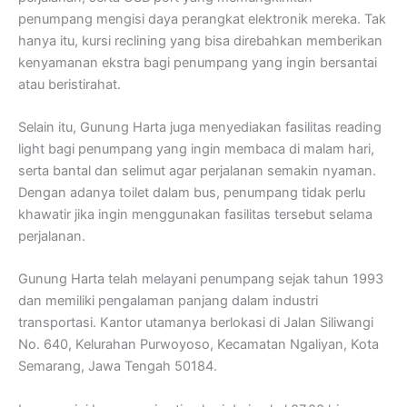
penumpang mengisi daya perangkat elektronik mereka. Tak
hanya itu, kursi reclining yang bisa direbahkan memberikan
kenyamanan ekstra bagi penumpang yang ingin bersantai
atau beristirahat.
Selain itu, Gunung Harta juga menyediakan fasilitas reading
light bagi penumpang yang ingin membaca di malam hari,
serta bantal dan selimut agar perjalanan semakin nyaman.
Dengan adanya toilet dalam bus, penumpang tidak perlu
khawatir jika ingin menggunakan fasilitas tersebut selama
perjalanan.
Gunung Harta telah melayani penumpang sejak tahun 1993
dan memiliki pengalaman panjang dalam industri
transportasi. Kantor utamanya berlokasi di Jalan Siliwangi
No. 640, Kelurahan Purwoyoso, Kecamatan Ngaliyan, Kota
Semarang, Jawa Tengah 50184.