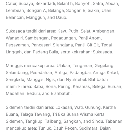
Catur, Subaya, Sekardadi, Belantih, Bonyoh, Satra, Abuan,
Lembean, Songan A, Belanga, Songan B, Siakin, Ulian,
Belancan, Mangguh, and Daup.
Sukasada terdiri dari area: Kayu Putih, Selat, Ambengan,
Wanagiri, Sambangan, Pegadungan, Panji Anom,
Pegayaman, Pancasari, Silangjana, Panji, Git Git, Tegal
Linggah, dan Padang Bulia, serta kelurahan: Sukasada.
Manggis mencakup area: Ulakan, Tenganan, Gegelang,
Selumbung, Pesedahan, Antiga, Padangbai, Antiga Kelod,
Sengkidu, Manggis, Ngis, dan Nyuhtebel. Blahbatuh
memiliki area: Saba, Bona, Pering, Keramas, Belega, Buruan,
Medahan, Bedulu, and Blahbatuh.
Sidemen terdiri dari area: Lokasari, Wati, Gunung, Kertha
Buana, Telaga Tawang, Tri Eka Buana Wisma Kerta,
Sidemen, Tangkup, Talibeng, Sangkan, and Sindu. Tabanan
mencakup area: Tunjuk, Dauh Peken, Sudimara, Dajan