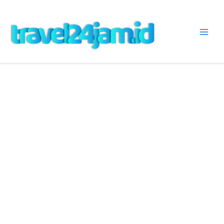
Lewati
ke
konten