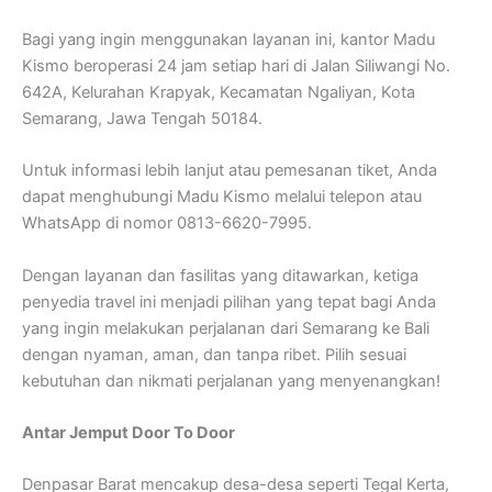
Bagi yang ingin menggunakan layanan ini, kantor Madu
Kismo beroperasi 24 jam setiap hari di Jalan Siliwangi No.
642A, Kelurahan Krapyak, Kecamatan Ngaliyan, Kota
Semarang, Jawa Tengah 50184.
Untuk informasi lebih lanjut atau pemesanan tiket, Anda
dapat menghubungi Madu Kismo melalui telepon atau
WhatsApp di nomor 0813-6620-7995.
Dengan layanan dan fasilitas yang ditawarkan, ketiga
penyedia travel ini menjadi pilihan yang tepat bagi Anda
yang ingin melakukan perjalanan dari Semarang ke Bali
dengan nyaman, aman, dan tanpa ribet. Pilih sesuai
kebutuhan dan nikmati perjalanan yang menyenangkan!
Antar Jemput Door To Door
Denpasar Barat mencakup desa-desa seperti Tegal Kerta,