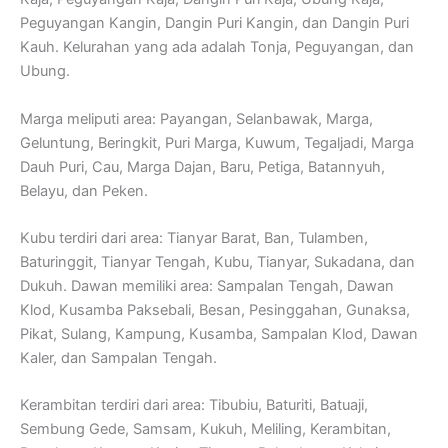
Peguyangan Kangin, Dangin Puri Kangin, dan Dangin Puri
Kauh. Kelurahan yang ada adalah Tonja, Peguyangan, dan
Ubung.
Marga meliputi area: Payangan, Selanbawak, Marga,
Geluntung, Beringkit, Puri Marga, Kuwum, Tegaljadi, Marga
Dauh Puri, Cau, Marga Dajan, Baru, Petiga, Batannyuh,
Belayu, dan Peken.
Kubu terdiri dari area: Tianyar Barat, Ban, Tulamben,
Baturinggit, Tianyar Tengah, Kubu, Tianyar, Sukadana, dan
Dukuh. Dawan memiliki area: Sampalan Tengah, Dawan
Klod, Kusamba Paksebali, Besan, Pesinggahan, Gunaksa,
Pikat, Sulang, Kampung, Kusamba, Sampalan Klod, Dawan
Kaler, dan Sampalan Tengah.
Kerambitan terdiri dari area: Tibubiu, Baturiti, Batuaji,
Sembung Gede, Samsam, Kukuh, Meliling, Kerambitan,