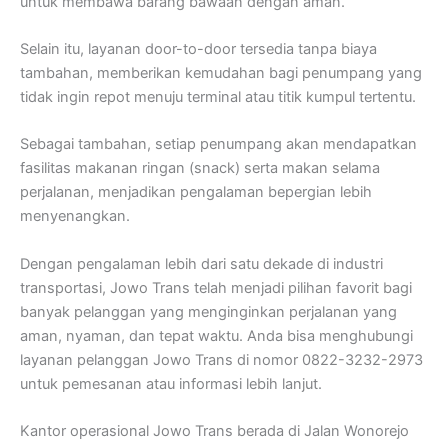
untuk membawa barang bawaan dengan aman.
Selain itu, layanan door-to-door tersedia tanpa biaya
tambahan, memberikan kemudahan bagi penumpang yang
tidak ingin repot menuju terminal atau titik kumpul tertentu.
Sebagai tambahan, setiap penumpang akan mendapatkan
fasilitas makanan ringan (snack) serta makan selama
perjalanan, menjadikan pengalaman bepergian lebih
menyenangkan.
Dengan pengalaman lebih dari satu dekade di industri
transportasi, Jowo Trans telah menjadi pilihan favorit bagi
banyak pelanggan yang menginginkan perjalanan yang
aman, nyaman, dan tepat waktu. Anda bisa menghubungi
layanan pelanggan Jowo Trans di nomor 0822-3232-2973
untuk pemesanan atau informasi lebih lanjut.
Kantor operasional Jowo Trans berada di Jalan Wonorejo