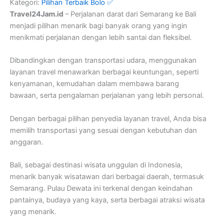
Kategori:
Pilihan Terbaik Bolo ✅
Travel24Jam.id
– Perjalanan darat dari Semarang ke Bali
menjadi pilihan menarik bagi banyak orang yang ingin
menikmati perjalanan dengan lebih santai dan fleksibel.
Dibandingkan dengan transportasi udara, menggunakan
layanan travel menawarkan berbagai keuntungan, seperti
kenyamanan, kemudahan dalam membawa barang
bawaan, serta pengalaman perjalanan yang lebih personal.
Dengan berbagai pilihan penyedia layanan travel, Anda bisa
memilih transportasi yang sesuai dengan kebutuhan dan
anggaran.
Bali, sebagai destinasi wisata unggulan di Indonesia,
menarik banyak wisatawan dari berbagai daerah, termasuk
Semarang. Pulau Dewata ini terkenal dengan keindahan
pantainya, budaya yang kaya, serta berbagai atraksi wisata
yang menarik.