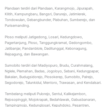
Plandaan terdiri dari Plandaan, Karangmojo, Jipurapah,
Klitih, Kampungbaru, Bangsri, Darurejo, Jatimlerek,
Tondowulan, Gebangbunder, Plabuhan, Sumberejo, dan
Purisemanding.
Ploso meliputi Jatigedong, Losari, Kedungdowo,
Pagertanjung, Ploso, Tanggungkramat, Gedongombo,
Jatibanjar, Pandanblole, Daditunggal, Kebonagung,
Rejoagung, dan Bawangan.
Sumobito terdiri dari Madiyopuro, Brudu, Curahmalang,
Nglele, Plemahan, Badas, Jogoloyo, Sebani, Kedungpapar,
Bakalan, Budugsidorejo, Plosokerep, Sumobito, Palrejo,
Segodorejo, Talunkidul, Mentoro, Trawasan, and Kendalsari.
Tembelang meliputi Pulorejo, Sentul, Kalikejambon,
Rejosopinggir, Mojokrapak, Bedahlawak, Gabusbanaran,
Tampingmojo, Kedunglosari, Kepuhdoko, Pesantren,