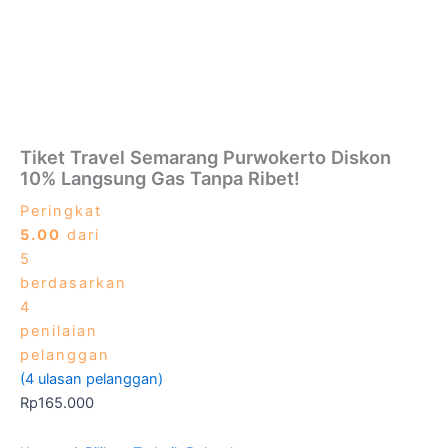
Tiket Travel Semarang Purwokerto Diskon
10% Langsung Gas Tanpa Ribet!
Peringkat
5.00
dari
5
berdasarkan
4
penilaian
pelanggan
(
4
ulasan pelanggan)
Rp
165.000